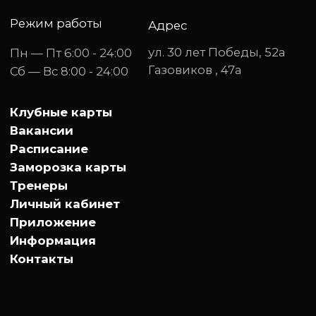
а, помещ. 3
ИНН 7203267732
Email:
sale@fitberri.ru
Отправляя свои данные, Вы подтверждаете Соглашение
об обработке персональных данных. Внимание! Данный
интернет-сайт носит исключительно информационный
характер и ни при каких условиях не может считаться
публичной офертой, которая определяется
положениями Статьи 437 (2) Гражданского кодекса РФ.
Для получения подробной информации, пожалуйста,
обращайтесь к консультантам клубов по телефону
+7(3452)678090
Разработка и продвижение
Михаил Маркетолог
© 2025 ООО «ФитБери» Все права защищены