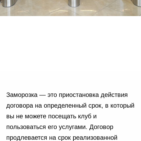
Заморозка — это приостановка действия
договора на определенный срок, в который
вы не можете посещать клуб и
пользоваться его услугами. Договор
Режим работы
Адрес
продлевается на срок реализованной
ул. 30 лет Победы, 52а
Пн — Пт 6:00 - 24:00