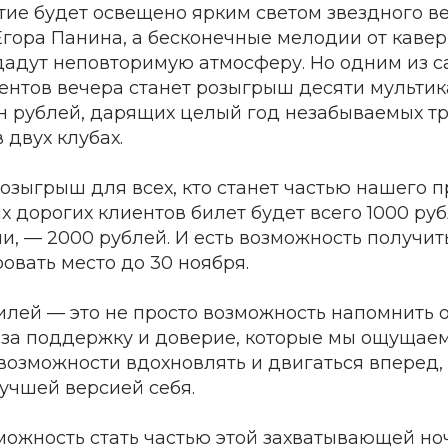
ие будет освещено ярким светом звездного в
гора Панина, а бесконечные мелодии от кавер
дадут неповторимую атмосферу. Но одним из 
нтов вечера станет розыгрыш десяти мультик
н рублей, дарящих целый год незабываемых т
 двух клубах.
зыгрыш для всех, кто станет частью нашего п
х дорогих клиентов билет будет всего 1000 рубл
ми, — 2000 рублей. И есть возможность получит
овать место до 30 ноября.
лей — это не просто возможность напомнить о
о за поддержку и доверие, которые мы ощущае
возможности вдохновлять и двигаться вперед,
учшей версией себя.
можность стать частью этой захватывающей но