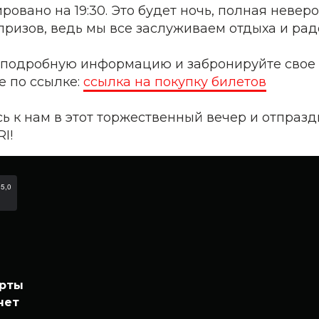
ровано на 19:30. Это будет ночь, полная неве
ризов, ведь мы все заслуживаем отдыха и рад
 подробную информацию и забронируйте свое
е по ссылке:
ссылка на покупку билетов
ь к нам в этот торжественный вечер и отпразд
I!
арты
нет