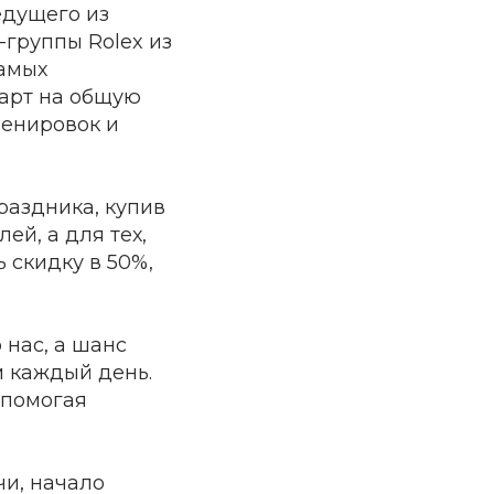
едущего из
-группы Rolex из
самых
арт на общую
ренировок и
раздника, купив
ей, а для тех,
ь скидку в 50%,
 нас, а шанс
м каждый день.
 помогая
чи, начало