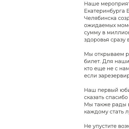
Наше мероприят
Екатеринбурга Е
Челябинска соз
ожидаемых моме
сумму в миллио
здоровья сразу в
Мы открываем ро
билет. Для наши
кто еще не с на
если зарезервир
Наш первый юби
сказать спасиб
Мы также рады 
каждому стать л
Не упустите воз