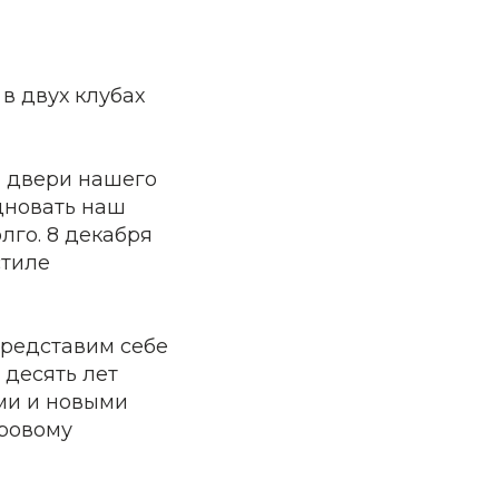
в двух клубах
и двери нашего
дновать наш
лго. 8 декабря
стиле
представим себе
 десять лет
ми и новыми
оровому