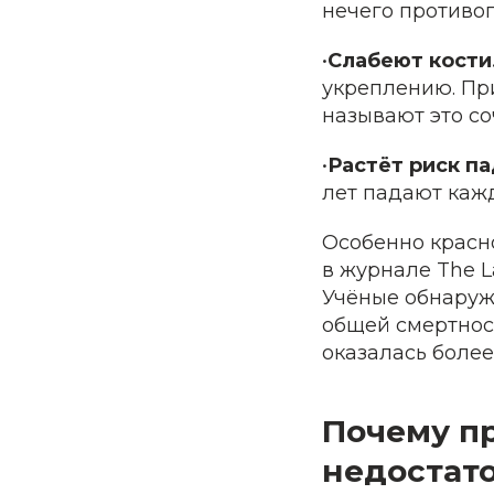
нечего противоп
•
Слабеют кости
укреплению. Пр
называют это со
•
Растёт риск п
лет падают кажд
Особенно красн
в журнале The La
Учёные обнаружи
общей смертност
оказалась боле
Почему пр
недостат