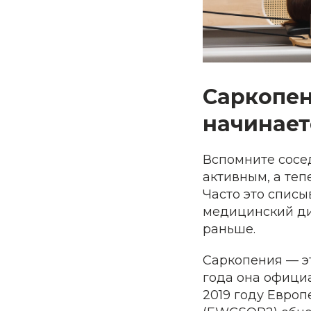
Саркопен
начинает
Вспомните сосед
активным, а теп
Часто это списы
медицинский диа
раньше.
Саркопения — эт
года она офици
2019 году Евро