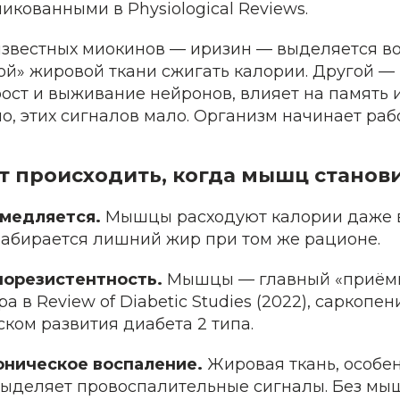
икованными в Physiological Reviews.
известных миокинов — иризин — выделяется во
рой» жировой ткани сжигать калории. Другой 
ст и выживание нейронов, влияет на память и
, этих сигналов мало. Организм начинает рабо
т происходить, когда мышц станов
амедляется.
Мышцы расходуют калории даже в
абирается лишний жир при том же рационе.
норезистентность.
Мышцы — главный «приёмн
 в Review of Diabetic Studies (2022), саркопен
ком развития диабета 2 типа.
оническое воспаление.
Жировая ткань, особе
выделяет провоспалительные сигналы. Без мы