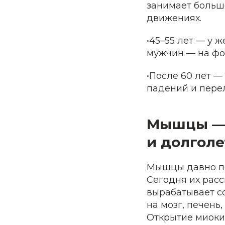
занимает больш
движениях.
•45–55 лет — у 
мужчин — на фо
•После 60 лет —
падений и пере
Мышцы — э
и долголе
Мышцы давно пе
Сегодня их рас
вырабатывает с
на мозг, печень
Открытие миоки