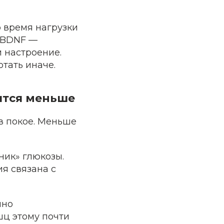
 время нагрузки
— BDNF —
 настроение.
тать иначе.
ится меньше
 покое. Меньше
ик» глюкозы.
ия связана с
нно
шц этому почти