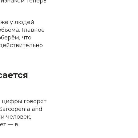
изнаком теперь
аже у людей
объёма. Главное
зберём, что
 действительно
сается
о цифры говорят
Sarcopenia and
чи человек,
ет — в