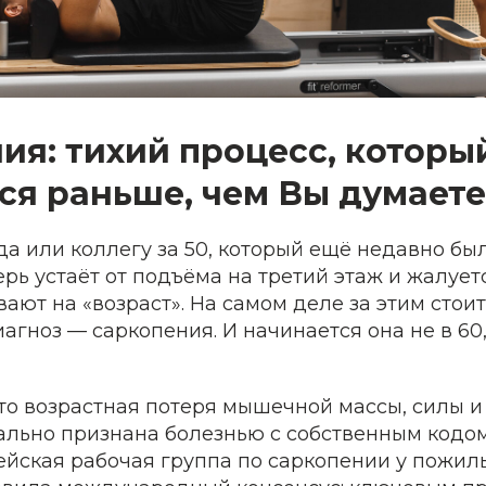
ия: тихий процесс, которы
ся раньше, чем Вы думаете
а или коллегу за 50, который ещё недавно бы
ерь устаёт от подъёма на третий этаж и жалуетс
вают на «возраст». На самом деле за этим стои
гноз — саркопения. И начинается она не в 60,
о возрастная потеря мышечной массы, силы и 
ально признана болезнью с собственным кодом 
пейская рабочая группа по саркопении у пожи