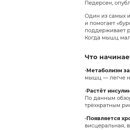
Педерсен, опубл
Один из самых 
и помогает «бу
поддерживает ро
Когда мышц мало
Что начинае
•
Метаболизм з
мышц — легче н
•
Растёт инсули
По данным обзора
трёхкратным рис
•
Появляется хр
висцеральная, 