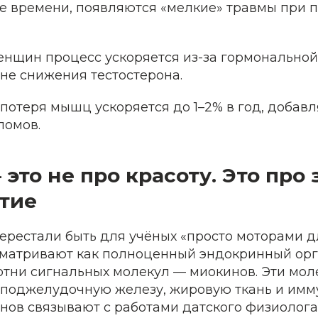
е времени, появляются «мелкие» травмы при 
женщин процесс ускоряется из-за гормональной
не снижения тестостерона.
 потеря мышц ускоряется до 1–2% в год, добавл
ломов.
то не про красоту. Это про
тие
рестали быть для учёных «просто моторами д
сматривают как полноценный эндокринный орг
отни сигнальных молекул — миокинов. Эти мо
, поджелудочную железу, жировую ткань и имм
нов связывают с работами датского физиолога