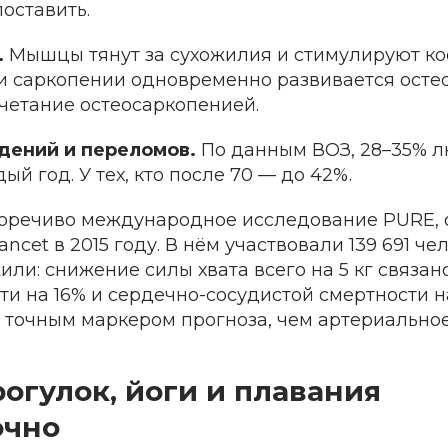
оставить.
.
Мышцы тянут за сухожилия и стимулируют ко
и саркопении одновременно развивается осте
четание остеосаркопенией.
адений и переломов.
По данным ВОЗ, 28–35% л
ый год. У тех, кто после 70 — до 42%.
оречиво международное исследование PURE, 
ncet в 2015 году. В нём участвовали 139 691 чел
ли: снижение силы хвата всего на 5 кг связан
и на 16% и сердечно-сосудистой смертности н
е точным маркером прогноза, чем артериально
огулок, йоги и плавания
очно