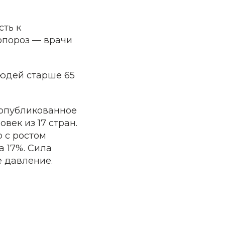
сть к
опороз — врачи
юдей старше 65
опубликованное
овек из 17 стран.
о с ростом
а 17%. Сила
е давление.