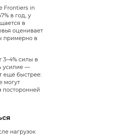
Frontiers in
7% в год, у
ащается в
овья оценивает
ы примерно в
т 3–4% силы в
ь усилие —
т ещё быстрее:
е могут
ез посторонней
ься
сле нагрузок