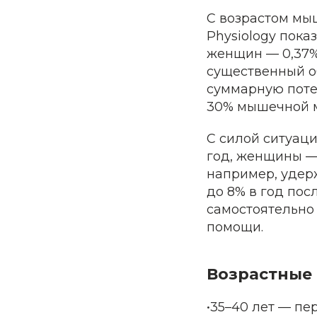
С возрастом мыш
Physiology пока
женщин — 0,37% 
существенный о
суммарную поте
30% мышечной 
С силой ситуаци
год, женщины — 
например, удерж
до 8% в год пос
самостоятельно 
помощи.
Возрастные 
•35–40 лет — п