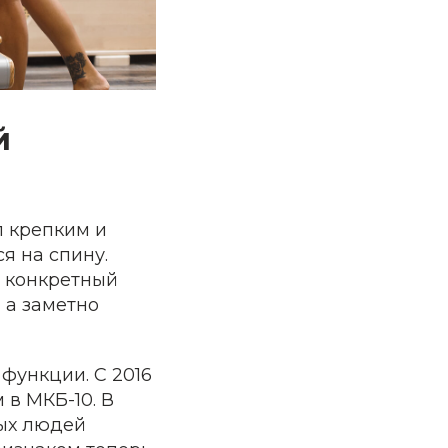
й
л крепким и
я на спину.
т конкретный
 а заметно
функции. С 2016
в МКБ-10. В
лых людей