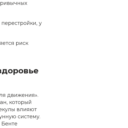
привычных
 перестройки, у
яется риск
 здоровье
ля движения».
ан, который
лекулы влияют
унную систему.
 Бенте