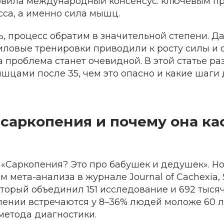
вила международный консенсус: ключевым пр
сса, а именно сила мышц.
, процесс обратим в значительной степени. Д
иловые тренировки приводили к росту силы и 
а проблема станет очевидной. В этой статье ра
шцами после 35, чем это опасно и какие шаги
 саркопения и почему она ка
 «Саркопения? Это про бабушек и дедушек». Н
м мета-анализа в журнале Journal of Cachexia, 
который объединил 151 исследование и 692 тыся
пении встречаются у 8–36% людей моложе 60 л
метода диагностики.