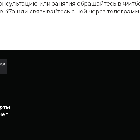
консультацию или занятия обращайтесь в Фитб
в 47а или связывайтесь с ней через телеграмм
арты
нет