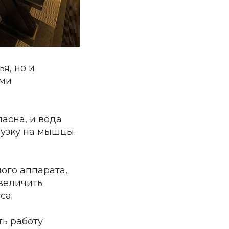
я, но и
ыми
асна, и вода
узку на мышцы.
ого аппарата,
величить
са.
ть работу