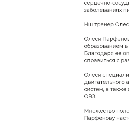
сердечно-сосуди
заболеваниях п
Нш тренер Олес
Олеся Парфенов
образованием в
Благодаря ее оп
справиться с р
Олеся специали
двигательного 
систем, а также
ОВЗ.
Множество поло
Парфенову наст