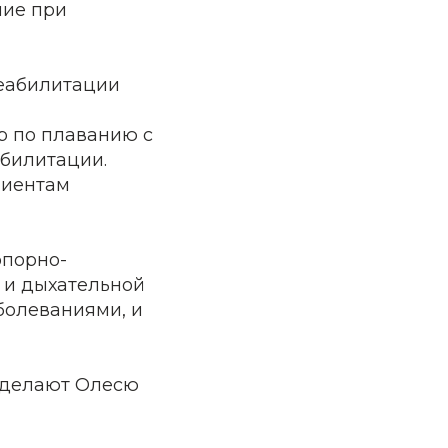
ние при
реабилитации
р по плаванию с
абилитации.
лиентам
опорно-
 и дыхательной
болеваниями, и
 делают Олесю