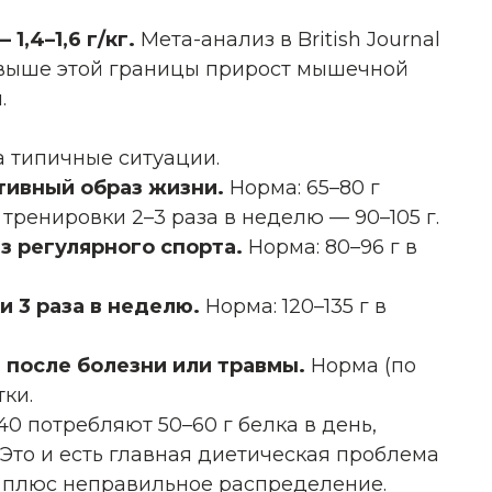
1,4–1,6 г/кг.
Мета-анализ в British Journal
что выше этой границы прирост мышечной
.
а типичные ситуации.
ктивный образ жизни.
Норма: 65–80 г
 тренировки 2–3 раза в неделю — 90–105 г.
ез регулярного спорта.
Норма: 80–96 г в
и 3 раза в неделю.
Норма: 120–135 г в
 после болезни или травмы.
Норма (по
тки.
0 потребляют 50–60 г белка в день,
Это и есть главная диетическая проблема
а плюс неправильное распределение.