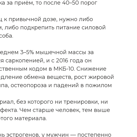
ка за приём, то после 40–50 порог
ц к привычной дозе, нужно либо
м, либо подкрепить питание силовой
соба.
среднем 3–5% мышечной массы за
я саркопенией, и с 2016 года он
ственным кодом в МКБ-10. Снижение
едление обмена веществ, рост жировой
ипа, остеопороза и падений в пожилом
иал, без которого ни тренировки, ни
фекта. Чем старше человек, тем выше
этого материала.
ь эстрогенов, у мужчин — постепенно