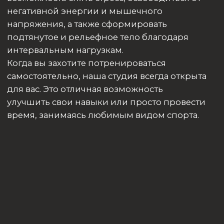
Клубные карты
Вакансии
Расписание
Заморозка карты
Тренеры
Личный кабинет
Приложение
Информация
Контакты
Политика конфиденциальности
Общество с ограниченной ответственностью «ФитБери»
ООО «ФитБери»
625016, обл. Тюменская, г.Тюмень, ул. 30 лет Победы, д.52
а, помещ. 3
ИНН 7203267732