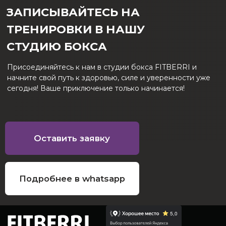
Email:
sale@fitberri.ru
Отправляя свои данные, Вы подтверждаете Соглашение
об обработке персональных данных. Внимание! Данный
интернет-сайт носит исключительно информационный
характер и ни при каких условиях не может считаться
публичной офертой, которая определяется
положениями Статьи 437 (2) Гражданского кодекса РФ.
Для получения подробной информации, пожалуйста,
обращайтесь к консультантам клубов по телефону
+7(3452)678090
Разработка и продвижение
Михаил Маркетолог
© 2025 ООО «ФитБери» Все права защищены