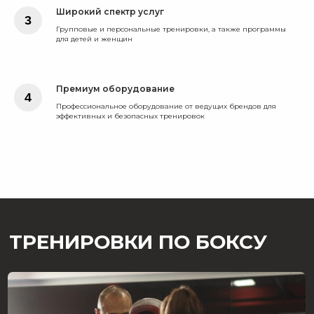
Широкий спектр услуг
Групповые и персональные тренировки, а также программы
для детей и женщин
Премиум оборудование
Откройте для себя мир бокса в
Профессиональное оборудование от ведущих брендов для
эффективных и безопасных тренировок
студии FITBERRI в Тюмени
Встречайте FITBERRI - вашу студию бокса в
Тюмени, где сила, энергия и уверенность
становятся вашими верными союзниками.
Мы предлагаем вам уникальное
пространство, где каждый, независимо от
уровня подготовки, может открыть для себя
мир бокса и фитнеса.
В FITBERRI мы ценим индивидуальность
каждого нашего клиента. Наша студия
предлагает широкий спектр услуг, включая
групповые и персональные тренировки, а
также программы для детей и женщин. Мы
гордимся тем, что можем предложить
подходящий вариант для каждого.