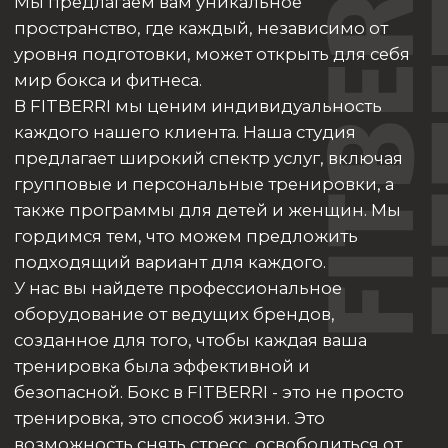
ЗАПИСЫВАЙТЕСЬ НА
ТРЕНИРОВКИ В НАШУ
СТУДИЮ БОКСА
Присоединяйтесь к нам в студии бокса FITBERRI и
начните свой путь к здоровью, силе и уверенности уже
сегодня! Ваше приключение только начинается!
Оставить заявку
Подробнее в whatsapp
Режим работы
Адрес
ул. 30 лет Победы, 52а
Пн — Пт 6:00 - 24:00
Газовиков , 47а
Сб — Вс 8:00 - 24:00