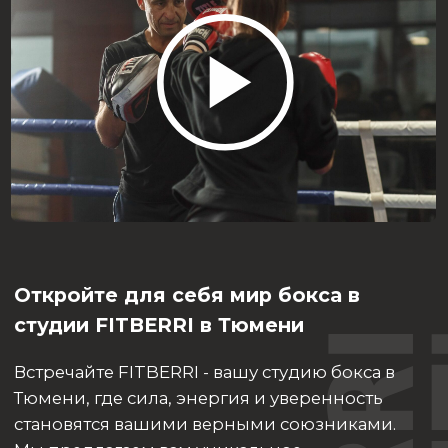
У нас вы найдете профессиональное
оборудование от ведущих брендов,
созданное для того, чтобы каждая ваша
тренировка была эффективной и
безопасной. Бокс в FITBERRI - это не просто
тренировка, это способ жизни. Это
возможность снять стресс, освободиться от
негативной энергии и мышечного
напряжения, а также сформировать
подтянутое и рельефное тело благодаря
интервальным нагрузкам.
Когда вы захотите потренироваться
самостоятельно, наша студия всегда открыта
для вас. Это отличная возможность
улучшить свои навыки или просто провести
время, занимаясь любимым видом спорта.